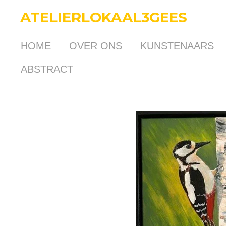
Ga
ATELIERLOKAAL3GEES
direct
naar
HOME
OVER ONS
KUNSTENAARS
de
hoofdinhoud
ABSTRACT