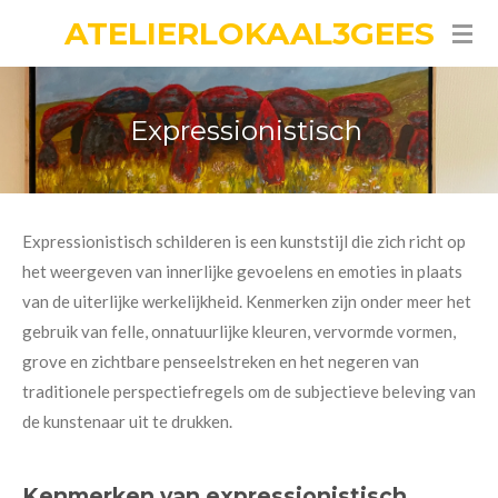
ATELIERLOKAAL3GEES
Ga
direct
naar
de
Expressionistisch
hoofdinhoud
Expressionistisch schilderen is een kunststijl die zich richt op
het weergeven van innerlijke gevoelens en emoties in plaats
van de uiterlijke werkelijkheid. Kenmerken zijn onder meer het
gebruik van felle, onnatuurlijke kleuren, vervormde vormen,
grove en zichtbare penseelstreken en het negeren van
traditionele perspectiefregels om de subjectieve beleving van
de kunstenaar uit te drukken.
Kenmerken van expressionistisch