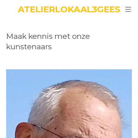
ATELIERLOKAAL3GEES
Ga
direct
naar
de
Maak kennis met onze
hoofdinhoud
kunstenaars