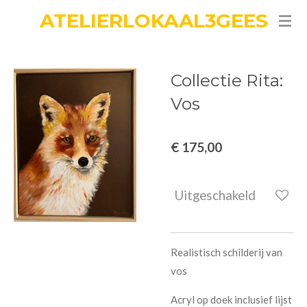
ATELIERLOKAAL3GEES
Ga
direct
naar
de
Collectie Rita:
hoofdinhoud
Vos
€ 175,00
Uitgeschakeld
Realistisch schilderij van
vos
Acryl op doek inclusief lijst