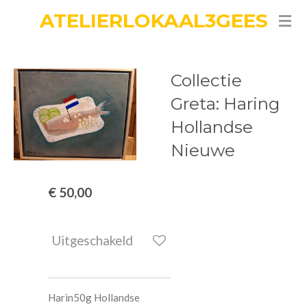
ATELIERLOKAAL3GEES
Ga
direct
naar
de
Collectie
hoofdinhoud
Greta: Haring
Hollandse
Nieuwe
€ 50,00
Uitgeschakeld
Harin50g Hollandse