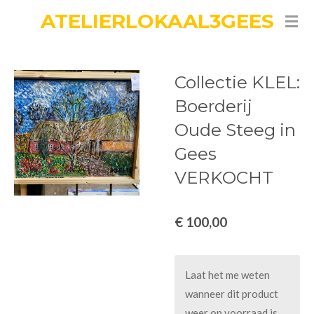
ATELIERLOKAAL3GEES
Ga
direct
naar
de
Collectie KLEL:
hoofdinhoud
Boerderij
Oude Steeg in
Gees
VERKOCHT
€ 100,00
Laat het me weten
wanneer dit product
weer op voorraad is.