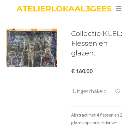
ATELIERLOKAAL3GEES
Ga
direct
naar
de
Collectie KLEL:
hoofdinhoud
Flessen en
glazen.
€ 160,00
Uitgeschakeld
Abstract met 4 flessen en 2
glazen op donkerblauwe