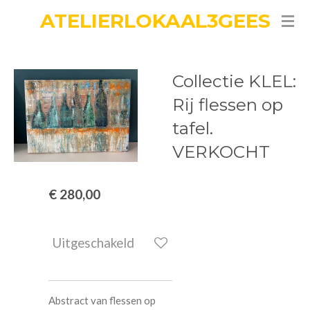
ATELIERLOKAAL3GEES
Ga
direct
naar
de
Collectie KLEL:
hoofdinhoud
Rij flessen op
tafel.
VERKOCHT
€ 280,00
Uitgeschakeld
Abstract van flessen op