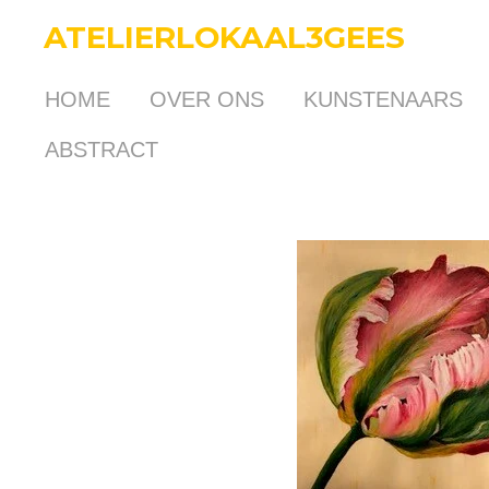
Ga
ATELIERLOKAAL3GEES
direct
naar
HOME
OVER ONS
KUNSTENAARS
de
hoofdinhoud
ABSTRACT