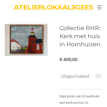
ATELIERLOKAAL3GEES
Ga
direct
naar
de
Collectie RHR:
hoofdinhoud
Kerk met huis
in Hornhuizen
€ 400,00
Uitgeschakeld
Impressie van straathoek
met kerk en huis in