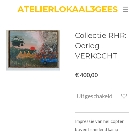
ATELIERLOKAAL3GEES
Ga
direct
naar
de
Collectie RHR:
hoofdinhoud
Oorlog
VERKOCHT
€ 400,00
Uitgeschakeld
Impressie van helicopter
boven brandend kamp