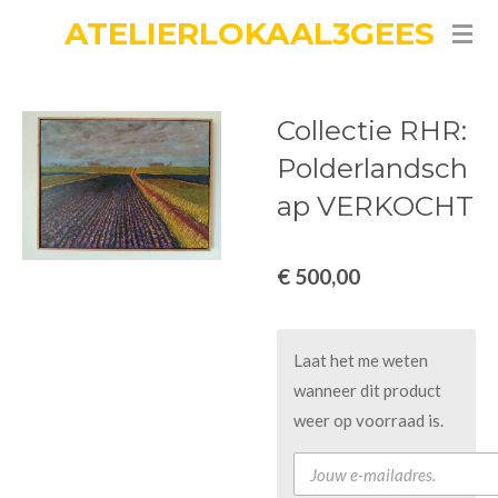
ATELIERLOKAAL3GEES
Ga
direct
naar
de
Collectie RHR:
hoofdinhoud
Polderlandsch
ap VERKOCHT
€ 500,00
Laat het me weten
wanneer dit product
weer op voorraad is.