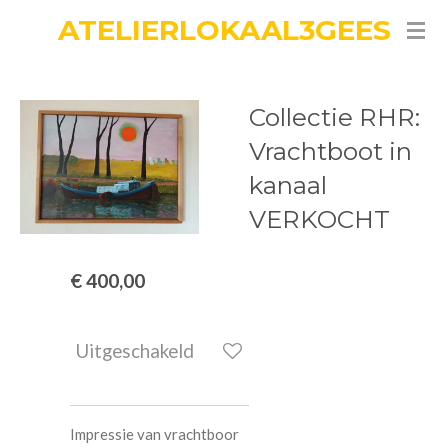
ATELIERLOKAAL3GEES
Ga
direct
naar
de
Collectie RHR:
hoofdinhoud
Vrachtboot in
kanaal
VERKOCHT
€ 400,00
Uitgeschakeld
Impressie van vrachtboor