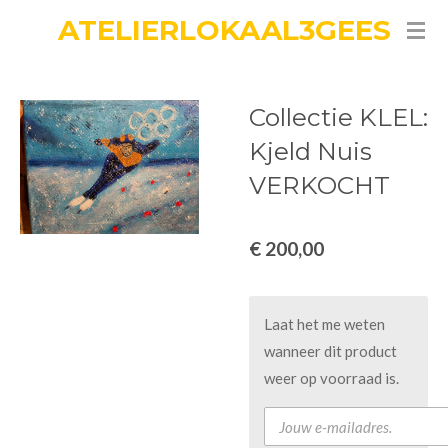
ATELIERLOKAAL3GEES
Ga
direct
naar
de
Collectie KLEL:
hoofdinhoud
Kjeld Nuis
VERKOCHT
€ 200,00
Laat het me weten
wanneer dit product
weer op voorraad is.