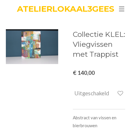
ATELIERLOKAAL3GEES
Ga
direct
naar
de
Collectie KLEL:
hoofdinhoud
Vliegvissen
met Trappist
€ 140,00
Uitgeschakeld
Abstract van vissen en
bierbrouwen